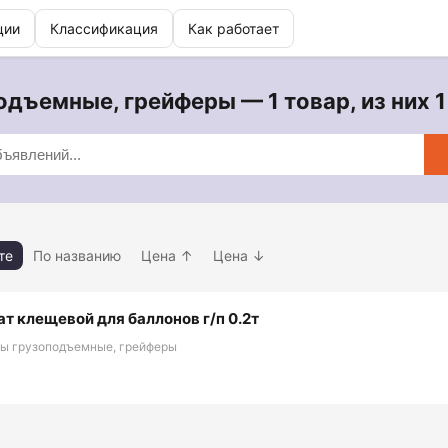
ции
Классификация
Как работает
дъемные, грейферы — 1 товар, из них 
те
По названию
Цена ↑
Цена ↓
ат клещевой для баллонов г/п 0.2т
ты грузоподъемные, грейферы