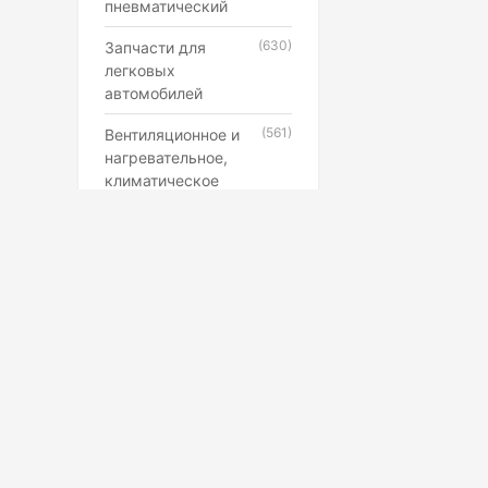
пневматический
(630)
Запчасти для
легковых
автомобилей
(561)
Вентиляционное и
нагревательное,
климатическое
оборудование
(546)
Каучук, латекс,
резиновые смеси и
резинотехнические
изделия
(507)
Лампы,
прожекторы,
фонари,
светильники
(398)
Противопожарное,
Маркетплейс
охранное,