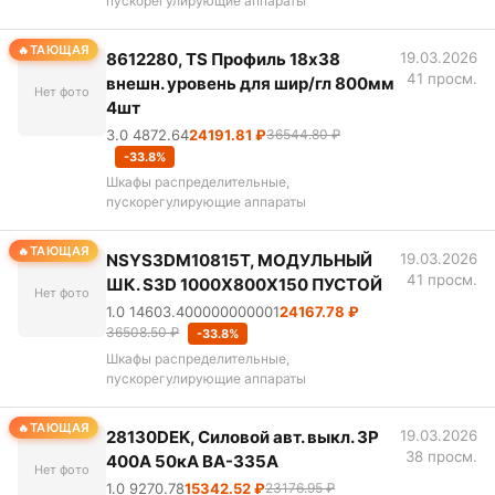
пускорегулирующие аппараты
ТАЮЩАЯ
8612280, TS Профиль 18x38
19.03.2026
41 просм.
внешн. уровень для шир/гл 800мм
Нет фото
4шт
3.0 4872.64
24191.81 ₽
36544.80 ₽
-33.8%
Шкафы распределительные,
пускорегулирующие аппараты
ТАЮЩАЯ
NSYS3DM10815T, МОДУЛЬНЫЙ
19.03.2026
41 просм.
ШК. S3D 1000Х800Х150 ПУСТОЙ
Нет фото
1.0 14603.400000000001
24167.78 ₽
36508.50 ₽
-33.8%
Шкафы распределительные,
пускорегулирующие аппараты
ТАЮЩАЯ
28130DEK, Силовой авт. выкл. 3P
19.03.2026
38 просм.
400A 50кА ВА-335А
Нет фото
1.0 9270.78
15342.52 ₽
23176.95 ₽