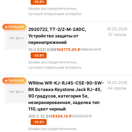
-33.8%
Шкафы распределительные,
пускорегулирующие аппараты
ТАЮЩАЯ
2920722, TT-2/2-M-24DC,
19.03.2026
37 просм.
Устройство защиты от
Нет фото
перенапряжений
10.0 6331.0388
104775.05 ₽
158275.97 ₽
-33.8%
Шкафы распределительные,
пускорегулирующие аппараты
ТАЮЩАЯ
WRline WR-KJ-RJ45-C5E-90-SW-
19.03.2026
44 просм.
BK Вставка Keystone Jack RJ-45,
Нет фото
90 градусов, категория 5e,
неэкранированная, заделка тип
110, цвет черный
300.0 32.94
16354.14 ₽
24705.00 ₽
-33.8%
Шкафы распределительные,