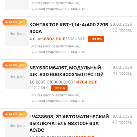
Шкафы распределительные,
пускорегулирующие аппараты
ТАЮЩАЯ
КОНТАКТОР КВТ-1,14-4/400 220В
28.03.2026
52 просм.
400А
Нет фото
4.0 шт
16803.96 ₽
25384.62 ₽
-33.8%
Шкафы распределительные,
пускорегулирующие аппараты
ТАЮЩАЯ
NSYS3DM6415T, МОДУЛЬНЫЙ
19.03.2026
41 просм.
ШК. S3D 600Х400Х150 ПУСТОЙ
Нет фото
1.0 8885.016000000001
14704.22 ₽
22212.54 ₽
-33.8%
Шкафы распределительные,
пускорегулирующие аппараты
ТАЮЩАЯ
LV438598, 2П АВТОМАТИЧЕСКИЙ
19.03.2026
40 просм.
ВЫКЛЮЧАТЕЛЬ NSX100F 63A
Нет фото
AC/DC