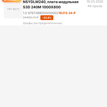
NSYDLM240, плата модульная
19.03.2026
46 просм.
S3D 240M 1000X800
Нет фото
1.0 9797.088000000002
16213.54 ₽
24492.72 ₽
-33.8%
Шкафы распределительные,
пускорегулирующие аппараты
ТАЮЩАЯ
AXIS T91B57 POLE MOUNT 100-
19.03.2026
45 просм.
410MM, код 01470-001, Крепление
Нет фото
для монтажа кронштейнов AXIS
T91 и шкафов серии AXIS T98A на
столбе.
5.0 3984.032
32966.71 ₽
49800.40 ₽
-33.8%
Шкафы распределительные,
пускорегулирующие аппараты
... ...
1
2
3
43
44
45
»