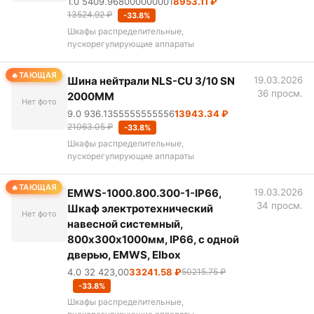
1.0 5409.968000000001
8953.11 ₽
13524.92 ₽
-33.8%
Шкафы распределительные,
пускорегулирующие аппараты
ТАЮЩАЯ
Шина нейтрали NLS-CU 3/10 SN
19.03.2026
36 просм.
2000MM
Нет фото
9.0 936.1355555555556
13943.34 ₽
21063.05 ₽
-33.8%
Шкафы распределительные,
пускорегулирующие аппараты
ТАЮЩАЯ
EMWS-1000.800.300-1-IP66,
19.03.2026
34 просм.
Шкаф электротехнический
Нет фото
навесной системный,
800х300х1000мм, IP66, с одной
дверью, EMWS, Elbox
4.0 32 423,00
33241.58 ₽
50215.75 ₽
-33.8%
Шкафы распределительные,