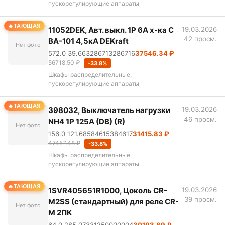
пускорегулирующие аппараты
ТАЮЩАЯ
11052DEK, Авт. выкл. 1Р 6А х-ка C
19.03.2026
42 просм.
ВА-101 4,5кА DEKraft
Нет фото
572.0 39.663286713286716
37546.34 ₽
56718.50 ₽
-33.8%
Шкафы распределительные,
пускорегулирующие аппараты
ТАЮЩАЯ
398032, Выключатель нагрузки
19.03.2026
46 просм.
NH4 1P 125A (DB) (R)
Нет фото
156.0 121.68584615384617
31415.83 ₽
47457.48 ₽
-33.8%
Шкафы распределительные,
пускорегулирующие аппараты
ТАЮЩАЯ
1SVR405651R1000, Цоколь CR-
19.03.2026
39 просм.
M2SS (стандартный) для реле CR-
Нет фото
M 2ПК