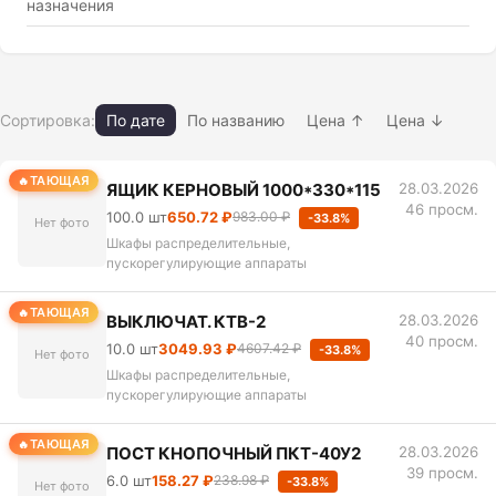
назначения
Сортировка:
По дате
По названию
Цена ↑
Цена ↓
ТАЮЩАЯ
ЯЩИК КЕРНОВЫЙ 1000*330*115
28.03.2026
46 просм.
100.0 шт
650.72 ₽
983.00 ₽
-33.8%
Нет фото
Шкафы распределительные,
пускорегулирующие аппараты
ТАЮЩАЯ
ВЫКЛЮЧАТ. КТВ-2
28.03.2026
40 просм.
10.0 шт
3049.93 ₽
4607.42 ₽
-33.8%
Нет фото
Шкафы распределительные,
пускорегулирующие аппараты
ТАЮЩАЯ
ПОСТ КНОПОЧНЫЙ ПКТ-40У2
28.03.2026
39 просм.
6.0 шт
158.27 ₽
238.98 ₽
-33.8%
Нет фото