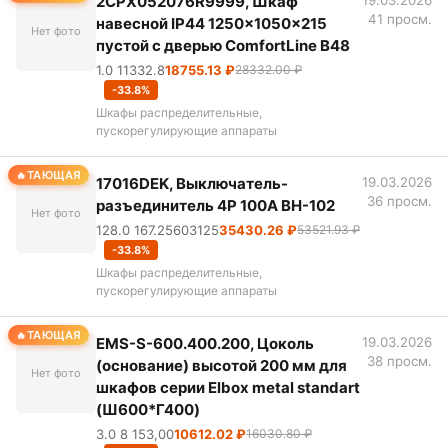
2CPX052076R9999, Шкаф
19.03.2026
41 просм.
навесной IP44 1250x1050x215
Нет фото
пустой с дверью ComfortLine B48
1.0 11332.8
18755.13 ₽
28332.00 ₽
-33.8%
Шкафы распределительные,
пускорегулирующие аппараты
ТАЮЩАЯ
17016DEK, Выключатель-
19.03.2026
36 просм.
разъединитель 4Р 100А ВН-102
Нет фото
128.0 167.25603125
35430.26 ₽
53521.93 ₽
-33.8%
Шкафы распределительные,
пускорегулирующие аппараты
ТАЮЩАЯ
EMS-S-600.400.200, Цоколь
19.03.2026
38 просм.
(основание) высотой 200 мм для
Нет фото
шкафов серии Elbox metal standart
(Ш600*Г400)
3.0 8 153,00
10612.02 ₽
16030.80 ₽