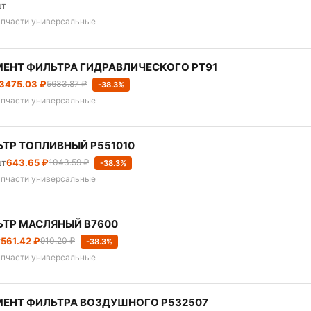
шт
апчасти универсальные
ЕНТ ФИЛЬТРА ГИДРАВЛИЧЕСКОГО PT91
3475.03 ₽
5633.87 ₽
-38.3%
апчасти универсальные
ТР ТОПЛИВНЫЙ P551010
шт
643.65 ₽
1043.59 ₽
-38.3%
апчасти универсальные
ТР МАСЛЯНЫЙ B7600
т
561.42 ₽
910.20 ₽
-38.3%
апчасти универсальные
ЕНТ ФИЛЬТРА ВОЗДУШНОГО P532507