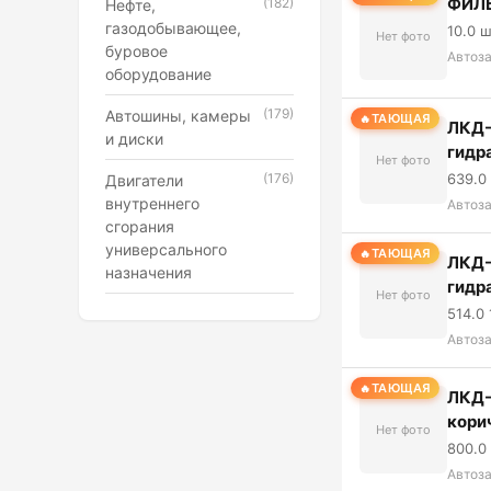
ФИЛЬ
(182)
Нефте,
газодобывающее,
10.0 
Нет фото
буровое
Автоз
оборудование
(179)
Автошины, камеры
ТАЮЩАЯ
ЛКД-
и диски
гидр
Нет фото
(176)
639.0
Двигатели
внутреннего
Автоз
сгорания
универсального
ТАЮЩАЯ
ЛКД-
назначения
гидр
Нет фото
514.0 
Автоз
ТАЮЩАЯ
ЛКД-
кори
Нет фото
800.0 
Автоз