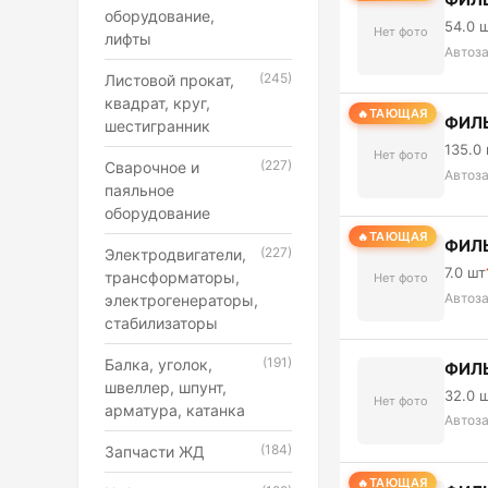
оборудование,
54.0 
Нет фото
лифты
Автоз
(245)
Листовой прокат,
квадрат, круг,
ТАЮЩАЯ
ФИЛЬ
шестигранник
135.0
Нет фото
(227)
Сварочное и
Автоз
паяльное
оборудование
ТАЮЩАЯ
ФИЛЬ
(227)
Электродвигатели,
7.0 шт
трансформаторы,
Нет фото
Автоз
электрогенераторы,
стабилизаторы
(191)
Балка, уголок,
ФИЛЬ
швеллер, шпунт,
32.0 
Нет фото
арматура, катанка
Автоз
(184)
Запчасти ЖД
ТАЮЩАЯ