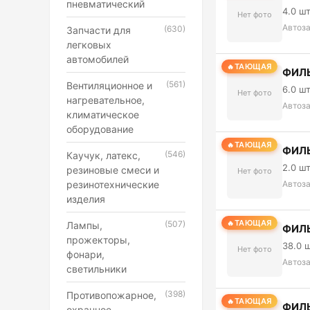
пневматический
4.0 ш
Нет фото
Автоз
(630)
Запчасти для
легковых
автомобилей
ТАЮЩАЯ
ФИЛЬ
(561)
Вентиляционное и
6.0 ш
Нет фото
нагревательное,
Автоз
климатическое
оборудование
ТАЮЩАЯ
ФИЛЬ
(546)
Каучук, латекс,
2.0 ш
резиновые смеси и
Нет фото
резинотехнические
Автоз
изделия
ТАЮЩАЯ
(507)
Лампы,
ФИЛЬ
прожекторы,
38.0 
Нет фото
фонари,
Автоз
светильники
(398)
Противопожарное,
ТАЮЩАЯ
ФИЛЬ
охранное,