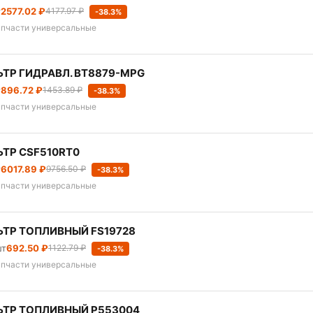
т
2577.02 ₽
4177.97 ₽
-38.3%
апчасти универсальные
ТР ГИДРАВЛ. BT8879-MPG
т
896.72 ₽
1453.89 ₽
-38.3%
апчасти универсальные
ТР CSF510RT0
т
6017.89 ₽
9756.50 ₽
-38.3%
апчасти универсальные
ТР ТОПЛИВНЫЙ FS19728
шт
692.50 ₽
1122.79 ₽
-38.3%
апчасти универсальные
ТР ТОПЛИВНЫЙ P553004