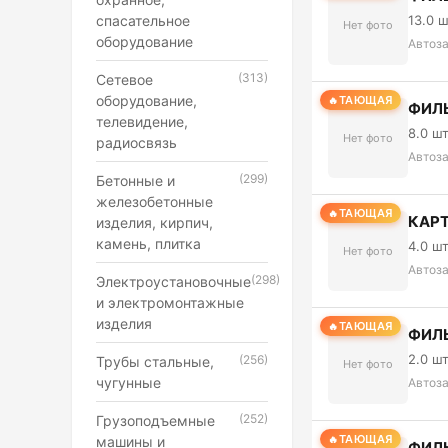
спасательное
13.0 
Нет фото
оборудование
Автоз
(313)
Сетевое
оборудование,
ТАЮЩАЯ
ФИЛЬ
телевидение,
8.0 ш
Нет фото
радиосвязь
Автоз
(299)
Бетонные и
железобетонные
ТАЮЩАЯ
КАРТ
изделия, кирпич,
камень, плитка
4.0 ш
Нет фото
Автоз
(298)
Электроустановочные
и электромонтажные
изделия
ТАЮЩАЯ
ФИЛЬ
2.0 ш
(256)
Трубы стальные,
Нет фото
чугунные
Автоз
(252)
Грузоподъемные
ТАЮЩАЯ
машины и
ФИЛ