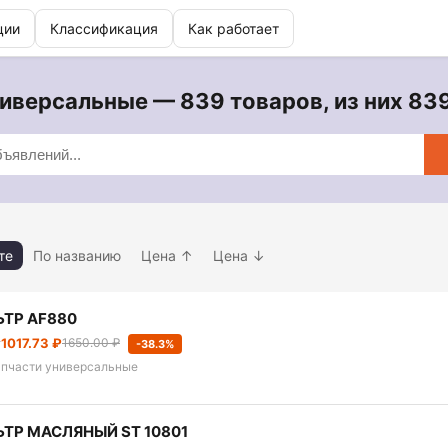
ции
Классификация
Как работает
иверсальные — 839 товаров, из них 83
те
По названию
Цена ↑
Цена ↓
ТР АF880
т
1017.73 ₽
1650.00 ₽
-38.3%
апчасти универсальные
ТР МАСЛЯНЫЙ ST 10801