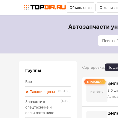
Объявления
Организа
Автозапчасти ун
Сортировка:
По да
Группы
Все
ТАЮЩАЯ
ФИЛЬ
8.0 ш
(33463)
🔥 Тающие цены
Нет фото
Автоз
(4953)
Запчасти к
спецтехнике и
сельхозтехнике
ФИЛЬ