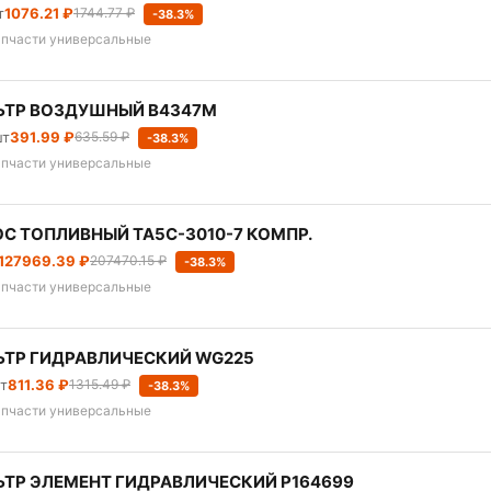
т
1076.21 ₽
1744.77 ₽
-38.3%
апчасти универсальные
ЬТР ВОЗДУШНЫЙ В4347М
шт
391.99 ₽
635.59 ₽
-38.3%
апчасти универсальные
С ТОПЛИВНЫЙ TA5C-3010-7 КОМПР.
127969.39 ₽
207470.15 ₽
-38.3%
апчасти универсальные
ЬТР ГИДРАВЛИЧЕСКИЙ WG225
шт
811.36 ₽
1315.49 ₽
-38.3%
апчасти универсальные
ТР ЭЛЕМЕНТ ГИДРАВЛИЧЕСКИЙ P164699