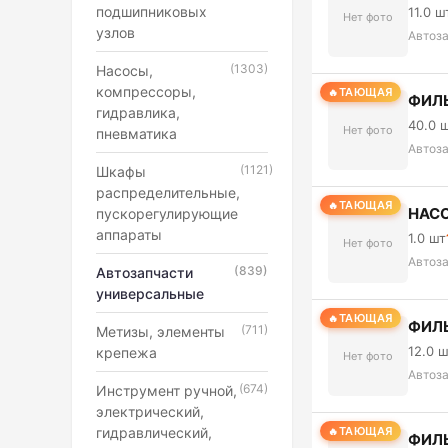
подшипниковых
11.0 ш
Нет фото
узлов
Автоз
(1303)
Насосы,
компрессоры,
ТАЮЩАЯ
ФИЛ
гидравлика,
40.0 
Нет фото
пневматика
Автоз
(1121)
Шкафы
распределительные,
ТАЮЩАЯ
НАСО
пускорегулирующие
аппараты
1.0 шт
Нет фото
Автоз
(839)
Автозапчасти
универсальные
ТАЮЩАЯ
ФИЛ
(711)
Метизы, элементы
12.0 
крепежа
Нет фото
Автоз
(674)
Инструмент ручной,
электрический,
гидравлический,
ТАЮЩАЯ
ФИЛЬ