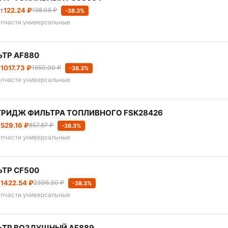
шт
122.24 ₽
198.08 ₽
-38.3%
апчасти универсальные
ТР АF880
т
1017.73 ₽
1650.00 ₽
-38.3%
апчасти универсальные
РИДЖ ФИЛЬТРА ТОПЛИВНОГО FSK28426
т
529.16 ₽
857.87 ₽
-38.3%
апчасти универсальные
ТР CF500
т
1422.54 ₽
2306.30 ₽
-38.3%
апчасти универсальные
ЬТР ВОЗДУШНЫЙ АF889