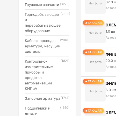
32.0 
Нет фото
(3275)
Грузовые запчасти
Автоз
(2392)
Горнодобывающее
и
ТАЮЩАЯ
ЭЛЕМ
перерабатывающее
оборудование
1.0 шт
Нет фото
Автоз
(2061)
Кабели, провода,
арматура, несущие
системы
ТАЮЩАЯ
ФИЛЬ
20.0 
(1821)
Контрольно-
Нет фото
измерительные
Автоз
приборы и
средства
ТАЮЩАЯ
автоматизации
ФИЛЬ
КИПиА
6.0 ш
Нет фото
Автоз
(1741)
Запорная арматура
(1660)
Подшипники и
ТАЮЩАЯ
ЭЛЕМ
детали