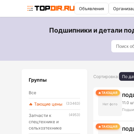
Объявления
Организа
Подшипники и детали по
Сортировка:
По да
Группы
Все
ТАЮЩАЯ
ПОД
11.0 ш
(33463)
🔥 Тающие цены
Нет фото
Подши
(4953)
Запчасти к
спецтехнике и
ТАЮЩАЯ
сельхозтехнике
ПОД