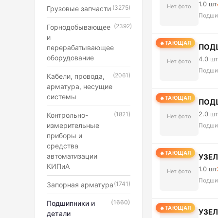
1.0 шт
Нет фото
(3275)
Грузовые запчасти
Подши
(2392)
Горнодобывающее
и
ТАЮЩАЯ
ПОД
перерабатывающее
оборудование
4.0 ш
Нет фото
Подши
(2061)
Кабели, провода,
арматура, несущие
системы
ТАЮЩАЯ
ПОД
2.0 ш
(1821)
Контрольно-
Нет фото
измерительные
Подши
приборы и
средства
ТАЮЩАЯ
автоматизации
УЗЕЛ
КИПиА
1.0 шт
Нет фото
Подши
(1741)
Запорная арматура
(1660)
Подшипники и
ТАЮЩАЯ
УЗЕ
детали