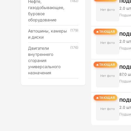
ПОД
(182)
Нефте,
газодобывающее,
2.0 ш
Нет фото
буровое
Подши
оборудование
(179)
Автошины, камеры
ТАЮЩАЯ
ПОДШ
и диски
2.0 ш
Нет фото
(176)
Двигатели
Подши
внутреннего
сгорания
ТАЮЩАЯ
универсального
ПОД
назначения
87.0 ш
Нет фото
Подши
ТАЮЩАЯ
ПОД
2.0 ш
Нет фото
Подши