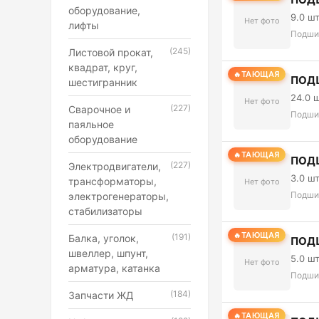
оборудование,
9.0 ш
Нет фото
лифты
Подши
(245)
Листовой прокат,
квадрат, круг,
ТАЮЩАЯ
ПОД
шестигранник
24.0 
Нет фото
(227)
Сварочное и
Подши
паяльное
оборудование
ТАЮЩАЯ
ПОД
(227)
Электродвигатели,
3.0 ш
трансформаторы,
Нет фото
Подши
электрогенераторы,
стабилизаторы
ТАЮЩАЯ
(191)
Балка, уголок,
ПОДШ
швеллер, шпунт,
5.0 ш
Нет фото
арматура, катанка
Подши
(184)
Запчасти ЖД
ТАЮЩАЯ