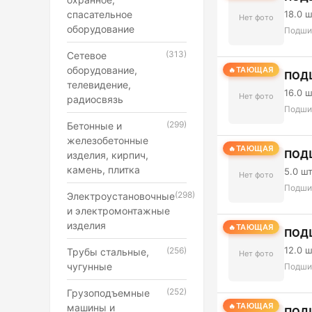
спасательное
18.0 
Нет фото
оборудование
Подши
(313)
Сетевое
оборудование,
ТАЮЩАЯ
ПОД
телевидение,
16.0 
Нет фото
радиосвязь
Подши
(299)
Бетонные и
железобетонные
ТАЮЩАЯ
ПОД
изделия, кирпич,
камень, плитка
5.0 ш
Нет фото
Подши
(298)
Электроустановочные
и электромонтажные
изделия
ТАЮЩАЯ
ПОД
12.0 
(256)
Трубы стальные,
Нет фото
чугунные
Подши
(252)
Грузоподъемные
ТАЮЩАЯ
машины и
ПОД