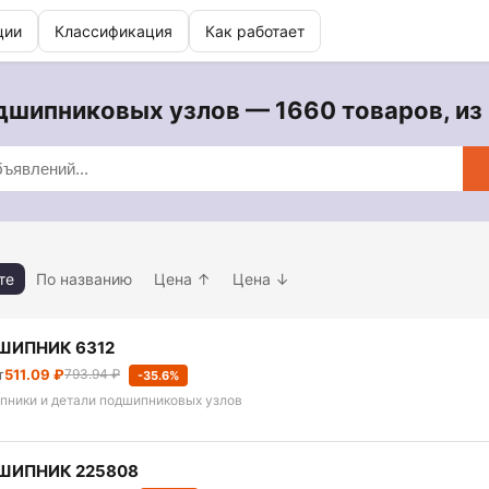
ции
Классификация
Как работает
дшипниковых узлов — 1660 товаров, из 
те
По названию
Цена ↑
Цена ↓
ШИПНИК 6312
т
511.09 ₽
793.94 ₽
-35.6%
пники и детали подшипниковых узлов
ШИПНИК 225808