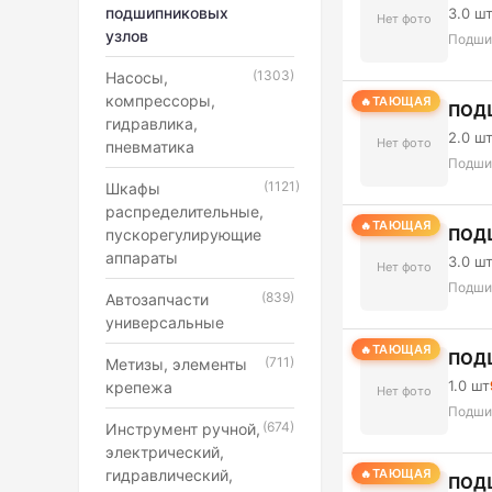
подшипниковых
3.0 ш
Нет фото
узлов
Подши
(1303)
Насосы,
компрессоры,
ТАЮЩАЯ
ПОД
гидравлика,
2.0 ш
Нет фото
пневматика
Подши
(1121)
Шкафы
распределительные,
ТАЮЩАЯ
ПОД
пускорегулирующие
аппараты
3.0 ш
Нет фото
Подши
(839)
Автозапчасти
универсальные
ТАЮЩАЯ
ПОД
(711)
Метизы, элементы
1.0 шт
крепежа
Нет фото
Подши
(674)
Инструмент ручной,
электрический,
гидравлический,
ТАЮЩАЯ
ПОД