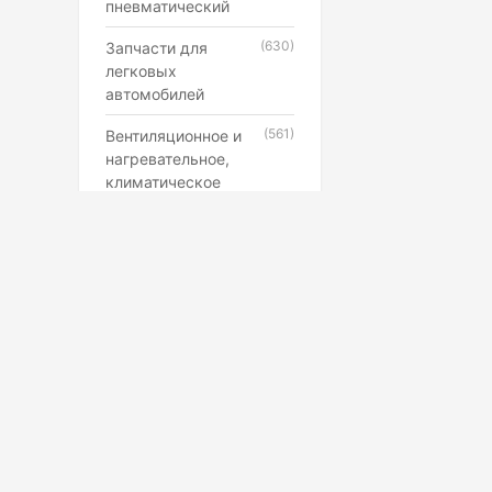
пневматический
(630)
Запчасти для
легковых
автомобилей
(561)
Вентиляционное и
нагревательное,
климатическое
оборудование
(546)
Каучук, латекс,
резиновые смеси и
резинотехнические
изделия
(507)
Лампы,
прожекторы,
фонари,
светильники
(398)
Противопожарное,
Маркетплейс
охранное,