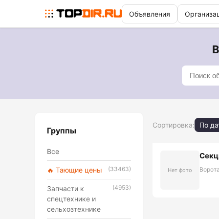
Объявления
Организа
В
Сортировка:
По да
Группы
Все
Секц
(33463)
🔥 Тающие цены
Ворот
Нет фото
(4953)
Запчасти к
спецтехнике и
сельхозтехнике