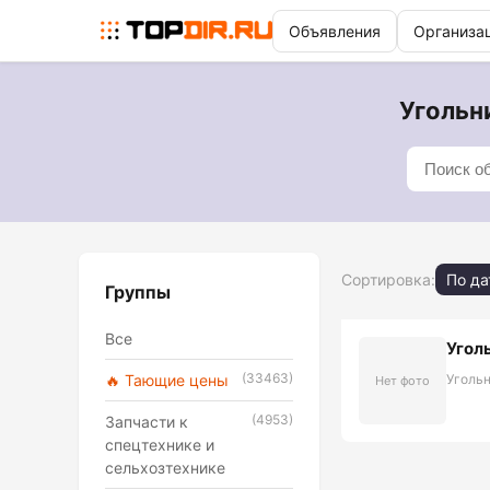
Объявления
Организа
Угольни
Сортировка:
По да
Группы
Все
Угол
(33463)
🔥 Тающие цены
Угольн
Нет фото
(4953)
Запчасти к
спецтехнике и
сельхозтехнике