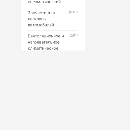
пневматический
(630)
Запчасти для
легковых
автомобилей
(561)
Вентиляционное и
нагревательное,
климатическое
оборудование
(546)
Каучук, латекс,
резиновые смеси и
резинотехнические
изделия
(507)
Лампы,
прожекторы,
фонари,
светильники
(398)
Противопожарное,
Маркетплейс
охранное,