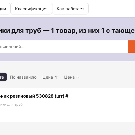
ции
Классификация
Как работает
ки для труб — 1 товар, из них 1 с тающ
те
По названию
Цена ↑
Цена ↓
ьник резиновый 530828 (шт) #
ики для труб