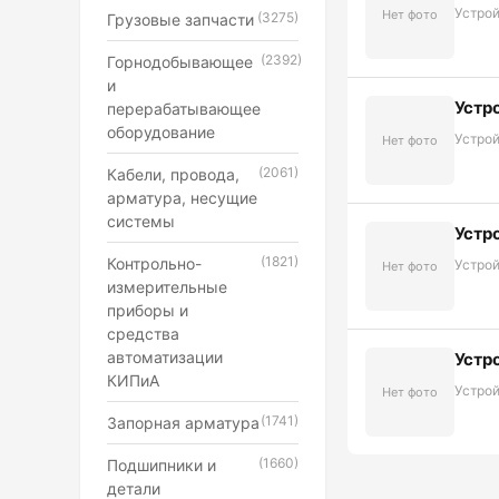
Уcтро
Нет фото
(3275)
Грузовые запчасти
(2392)
Горнодобывающее
и
Устр
перерабатывающее
оборудование
Уcтро
Нет фото
(2061)
Кабели, провода,
арматура, несущие
системы
Устр
(1821)
Контрольно-
Уcтро
Нет фото
измерительные
приборы и
средства
автоматизации
Устр
КИПиА
Уcтро
Нет фото
(1741)
Запорная арматура
(1660)
Подшипники и
детали