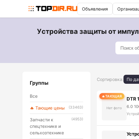
Объявления
Организа
Уcтройства защиты от импул
Сортировка:
По да
Группы
Все
ТАЮЩАЯ
DTR 
6.0 1
(33463)
🔥 Тающие цены
Нет фото
Уcтро
(4953)
Запчасти к
спецтехнике и
сельхозтехнике
Устр