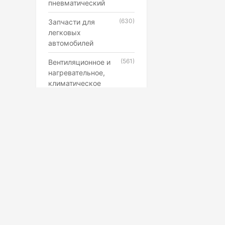
пневматический
(630)
Запчасти для
легковых
автомобилей
(561)
Вентиляционное и
нагревательное,
климатическое
оборудование
(546)
Каучук, латекс,
резиновые смеси и
резинотехнические
изделия
(507)
Лампы,
прожекторы,
фонари,
светильники
(398)
Противопожарное,
Маркетплейс
охранное,