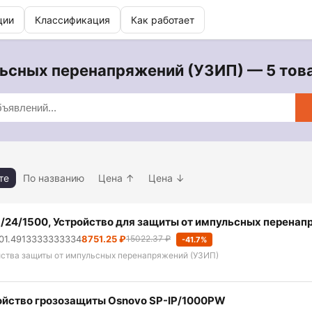
ции
Классификация
Как работает
ьсных перенапряжений (УЗИП) — 5 товар
те
По названию
Цена ↑
Цена ↓
1/24/1500, Устройство для защиты от импульсных перенап
001.4913333333334
8751.25 ₽
15022.37 ₽
-41.7%
йства защиты от импульсных перенапряжений (УЗИП)
ойство грозозащиты Osnovo SP-IP/1000PW