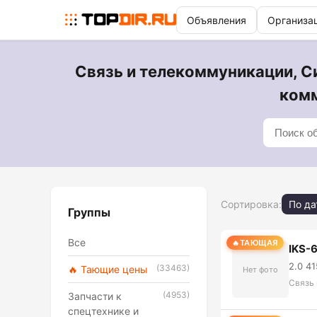
Объявления
Организа
Связь и телекоммуникации, 
комм
Сортировка:
По да
Группы
Все
ТАЮЩАЯ
IKS-
2.0 4
(33463)
🔥 Тающие цены
Нет фото
Связь
(4953)
Запчасти к
спецтехнике и