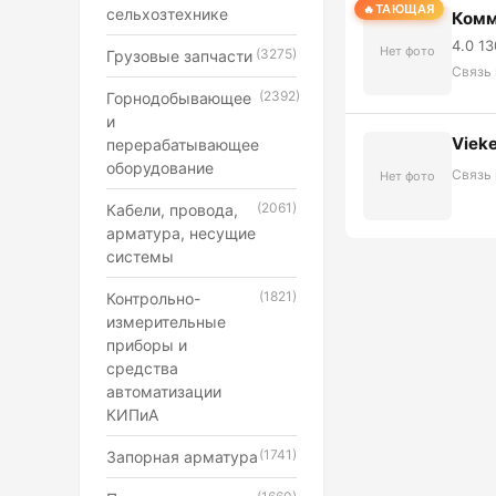
ТАЮЩАЯ
сельхозтехнике
Комм
4.0 13
Нет фото
(3275)
Грузовые запчасти
Связь
(2392)
Горнодобывающее
и
Viek
перерабатывающее
оборудование
Связь
Нет фото
(2061)
Кабели, провода,
арматура, несущие
системы
(1821)
Контрольно-
измерительные
приборы и
средства
автоматизации
КИПиА
(1741)
Запорная арматура