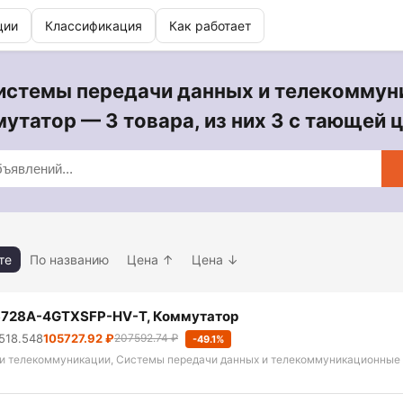
ции
Классификация
Как работает
Системы передачи данных и телекоммун
утатор — 3 товара, из них 3 с тающей 
те
По названию
Цена ↑
Цена ↓
6728A-4GTXSFP-HV-T, Коммутатор
1518.548
105727.92 ₽
207592.74 ₽
-49.1%
 и телекоммуникации, Системы передачи данных и телекоммуникационные