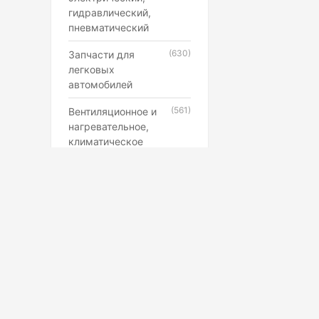
гидравлический,
пневматический
(630)
Запчасти для
легковых
автомобилей
(561)
Вентиляционное и
нагревательное,
климатическое
оборудование
(546)
Каучук, латекс,
резиновые смеси и
резинотехнические
изделия
(507)
Лампы,
прожекторы,
фонари,
светильники