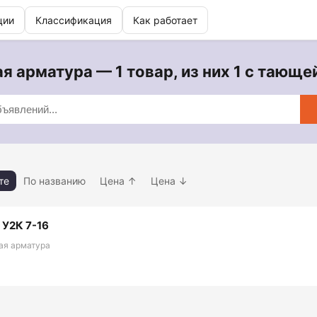
ции
Классификация
Как работает
я арматура — 1 товар, из них 1 с тающе
те
По названию
Цена ↑
Цена ↓
 У2К 7-16
ая арматура