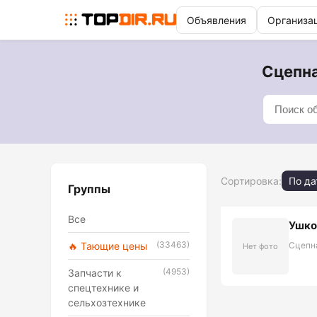
Объявления
Организа
Сцепна
Сортировка:
По да
Группы
Все
Ушко
(33463)
🔥 Тающие цены
Сцепн
Нет фото
(4953)
Запчасти к
спецтехнике и
сельхозтехнике