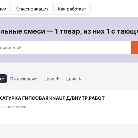
ции
Классификация
Как работает
льные смеси — 1 товар, из них 1 с тающ
те
По названию
Цена ↑
Цена ↓
АТУРКА ГИПСОВАЯ KNAUF Д/ВНУТР.РАБОТ
тельные смеси