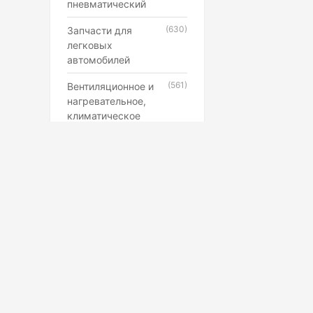
пневматический
(630)
Запчасти для
легковых
автомобилей
(561)
Вентиляционное и
нагревательное,
климатическое
оборудование
(546)
Каучук, латекс,
резиновые смеси и
резинотехнические
изделия
(507)
Лампы,
прожекторы,
фонари,
светильники
(398)
Противопожарное,
Маркетплейс
охранное,