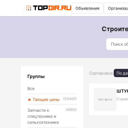
Объявления
Организа
Строите
Сортировка:
По да
Группы
Все
ШТУК
(33463)
🔥 Тающие цены
Строи
Нет фото
(4953)
Запчасти к
спецтехнике и
сельхозтехнике