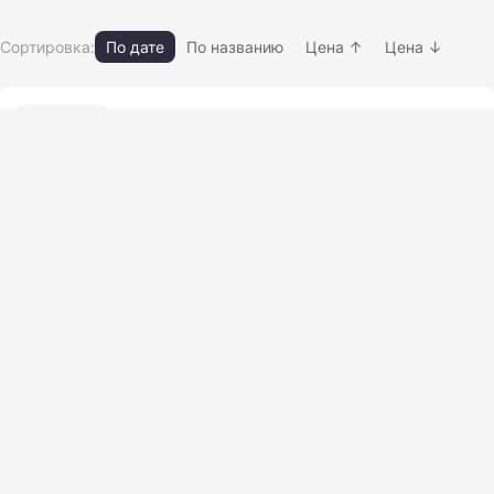
Сортировка:
По дате
По названию
Цена ↑
Цена ↓
РЫЧАГ 0517465130
17.03.2026
27 просм.
Рычаги, тяги
Нет фото
Рычаг поворотный 1454900
17.03.2026
27 просм.
Рычаги, тяги
Нет фото
Тяга резьбовая 1U-6342
17.03.2026
24 просм.
Рычаги, тяги
Нет фото