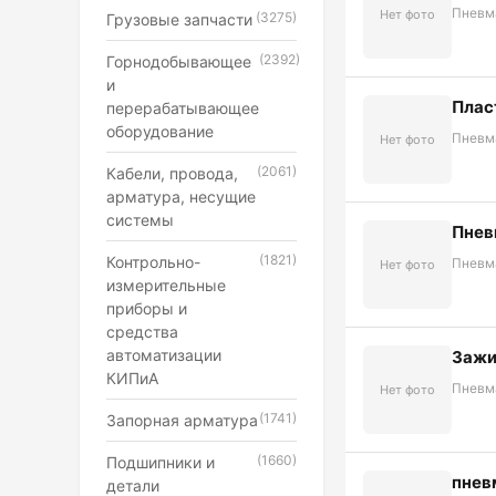
Пневм
Нет фото
(3275)
Грузовые запчасти
(2392)
Горнодобывающее
и
Плас
перерабатывающее
оборудование
Пневм
Нет фото
(2061)
Кабели, провода,
арматура, несущие
системы
Пнев
(1821)
Контрольно-
Пневм
Нет фото
измерительные
приборы и
средства
автоматизации
Зажи
КИПиА
Пневм
Нет фото
(1741)
Запорная арматура
(1660)
Подшипники и
пнев
детали