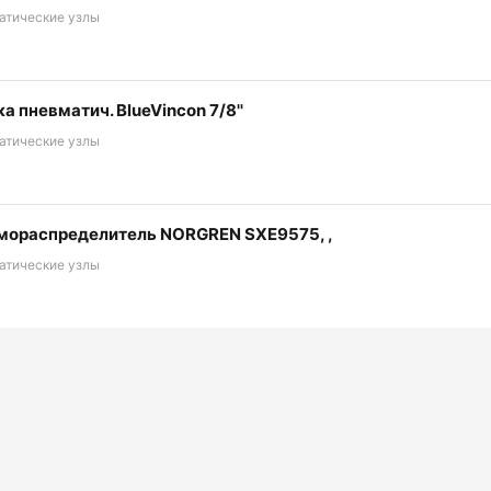
атические узлы
а пневматич. BlueVincon 7/8''
атические узлы
мораспределитель NORGREN SXE9575, ,
атические узлы