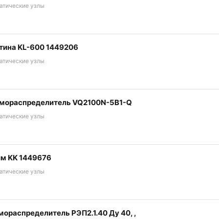
атические узлы
тина KL-600 1449206
атические узлы
мораспределитель VQ2100N-5B1-Q
атические узлы
м KK 1449676
атические узлы
мораспределитель РЭП2.1.40 Ду 40, ,