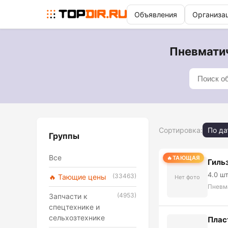
Объявления
Организа
Пневматич
Сортировка:
По да
Группы
Все
ТАЮЩАЯ
Гиль
4.0 ш
(33463)
🔥 Тающие цены
Нет фото
Пневм
(4953)
Запчасти к
спецтехнике и
сельхозтехнике
Плас