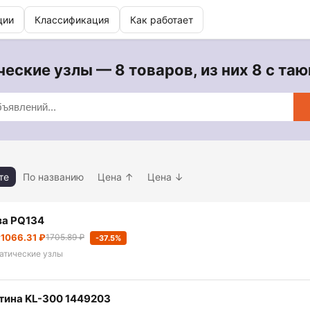
ции
Классификация
Как работает
еские узлы — 8 товаров, из них 8 с та
те
По названию
Цена ↑
Цена ↓
за PQ134
т
1066.31 ₽
1705.89 ₽
-37.5%
атические узлы
тина KL-300 1449203