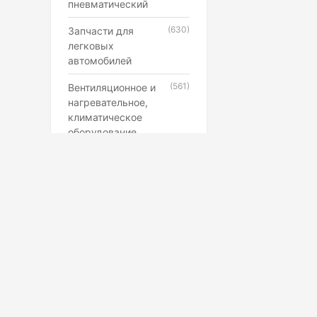
пневматический
(630)
Запчасти для
легковых
автомобилей
(561)
Вентиляционное и
нагревательное,
климатическое
оборудование
(546)
Каучук, латекс,
резиновые смеси и
резинотехнические
изделия
(507)
Лампы,
прожекторы,
фонари,
светильники
(398)
Противопожарное,
Маркетплейс
охранное,