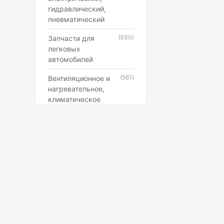
гидравлический,
пневматический
(630)
Запчасти для
легковых
автомобилей
(561)
Вентиляционное и
нагревательное,
климатическое
оборудование
(546)
Каучук, латекс,
резиновые смеси и
резинотехнические
изделия
(507)
Лампы,
прожекторы,
фонари,
светильники