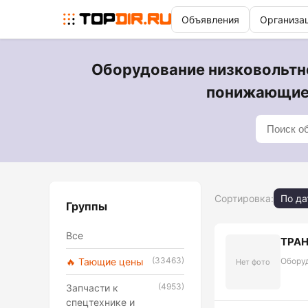
Объявления
Организа
Оборудование низковольтн
понижающие 
Сортировка:
По да
Группы
Все
ТРАН
(33463)
🔥 Тающие цены
Обору
Нет фото
(4953)
Запчасти к
спецтехнике и