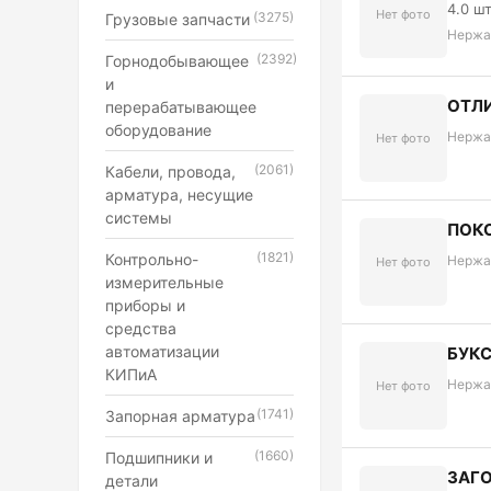
4.0 ш
Нет фото
(3275)
Грузовые запчасти
Нержа
(2392)
Горнодобывающее
и
ОТЛИ
перерабатывающее
оборудование
Нержа
Нет фото
(2061)
Кабели, провода,
арматура, несущие
системы
ПОКО
(1821)
Контрольно-
Нержа
Нет фото
измерительные
приборы и
средства
автоматизации
БУКС
КИПиА
Нержа
Нет фото
(1741)
Запорная арматура
(1660)
Подшипники и
ЗАГО
детали