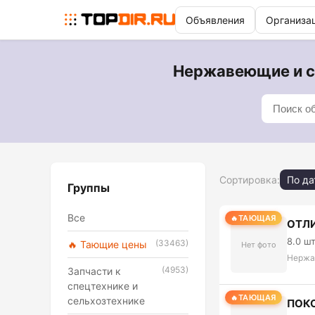
Объявления
Организа
Нержавеющие и сп
Сортировка:
По да
Группы
Все
ТАЮЩАЯ
ОТЛИ
8.0 ш
(33463)
🔥 Тающие цены
Нет фото
Нержа
(4953)
Запчасти к
спецтехнике и
ТАЮЩАЯ
сельхозтехнике
ПОКО