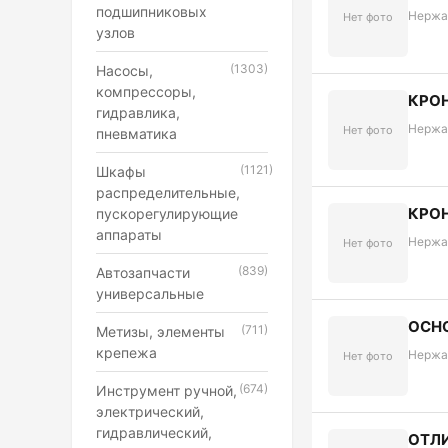
подшипниковых
Нержа
Нет фото
узлов
(1303)
Насосы,
компрессоры,
КРОН
гидравлика,
Нержа
Нет фото
пневматика
(1121)
Шкафы
распределительные,
КРОН
пускорегулирующие
аппараты
Нержа
Нет фото
(839)
Автозапчасти
универсальные
ОСНО
(711)
Метизы, элементы
крепежа
Нержа
Нет фото
(674)
Инструмент ручной,
электрический,
гидравлический,
ОТЛИ