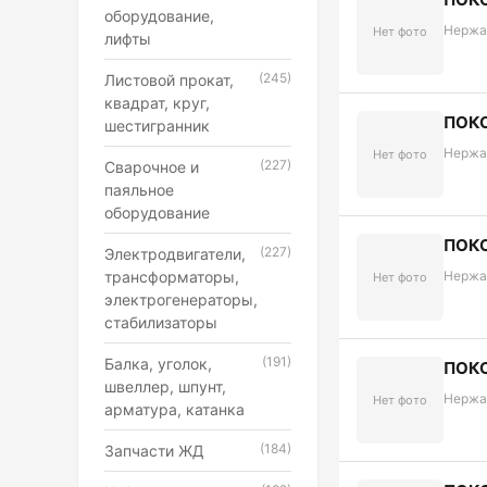
оборудование,
Нержа
Нет фото
лифты
(245)
Листовой прокат,
квадрат, круг,
ПОКО
шестигранник
Нержа
Нет фото
(227)
Сварочное и
паяльное
оборудование
ПОКО
(227)
Электродвигатели,
трансформаторы,
Нержа
Нет фото
электрогенераторы,
стабилизаторы
(191)
Балка, уголок,
ПОКО
швеллер, шпунт,
Нержа
Нет фото
арматура, катанка
(184)
Запчасти ЖД