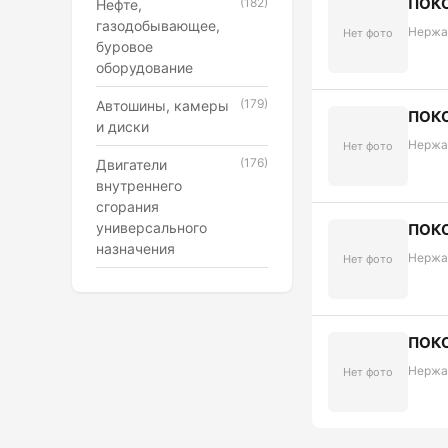
ПОКО
(182)
Нефте,
газодобывающее,
Нержа
Нет фото
буровое
оборудование
(179)
Автошины, камеры
ПОКО
и диски
Нержа
Нет фото
(176)
Двигатели
внутреннего
сгорания
универсального
ПОКО
назначения
Нержа
Нет фото
ПОКО
Нержа
Нет фото