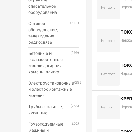
спасательное
Нержа
Нет фото
оборудование
(313)
Сетевое
оборудование,
ПОКО
телевидение,
Нержа
Нет фото
радиосвязь
(299)
Бетонные и
железобетонные
ПОКО
изделия, кирпич,
камень, плитка
Нержа
Нет фото
(298)
Электроустановочные
и электромонтажные
изделия
КРЕП
(256)
Трубы стальные,
Нержа
Нет фото
чугунные
(252)
Грузоподъемные
машины и
ПОКО