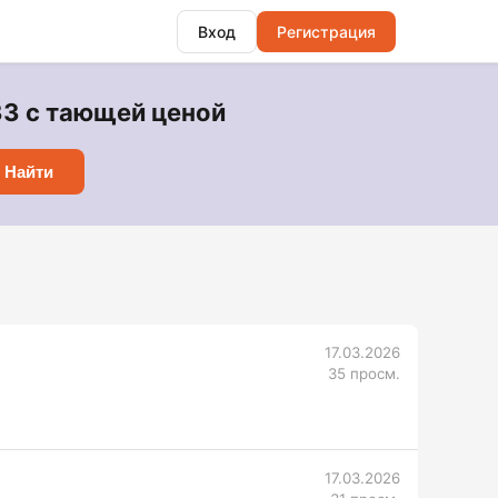
Вход
Регистрация
33 с тающей ценой
Найти
17.03.2026
35 просм.
17.03.2026