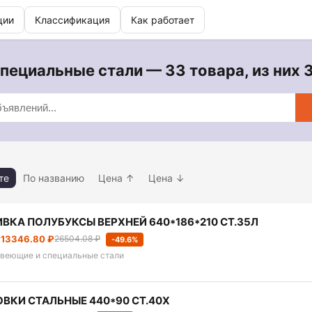
ции
Классификация
Как работает
ециальные стали — 33 товара, из них 
те
По названию
Цена ↑
Цена ↓
ВКА ПОЛУБУКСЫ ВЕРХНЕЙ 640*186*210 СТ.35Л
т
13346.80 ₽
26504.08 ₽
-49.6%
веющие и специальные стали
ВКИ СТАЛЬНЫЕ 440*90 СТ.40Х