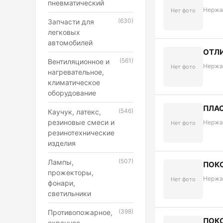
пневматический
Нержа
Нет фото
(630)
Запчасти для
легковых
автомобилей
ОТЛИ
(561)
Вентиляционное и
Нержа
Нет фото
нагревательное,
климатическое
оборудование
ПЛАС
(546)
Каучук, латекс,
резиновые смеси и
Нержа
Нет фото
резинотехнические
изделия
(507)
Лампы,
ПОКО
прожекторы,
Нержа
Нет фото
фонари,
светильники
(398)
Противопожарное,
ПОКО
охранное,