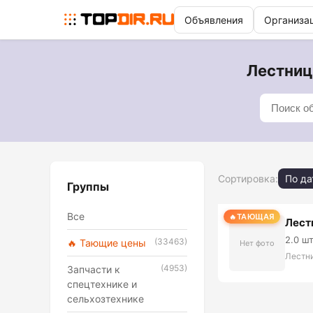
Объявления
Организа
Лестницы
Сортировка:
По да
Группы
Все
ТАЮЩАЯ
Лест
2.0 ш
(33463)
🔥 Тающие цены
Нет фото
Лестн
(4953)
Запчасти к
спецтехнике и
сельхозтехнике