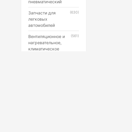
пневматический
(630)
Запчасти для
легковых
автомобилей
(561)
Вентиляционное и
нагревательное,
климатическое
оборудование
(546)
Каучук, латекс,
резиновые смеси и
резинотехнические
изделия
(507)
Лампы,
прожекторы,
фонари,
светильники
(398)
Противопожарное,
Маркетплейс
охранное,