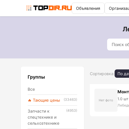
Объявления
Организа
Л
Сортировка:
По да
Группы
Все
Монт
1.0 шт
(33463)
🔥 Тающие цены
Нет фото
Лебед
(4953)
Запчасти к
спецтехнике и
сельхозтехнике