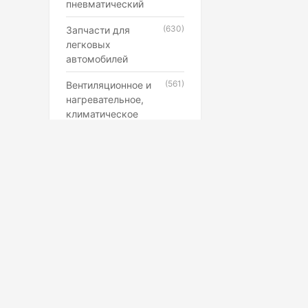
пневматический
(630)
Запчасти для
легковых
автомобилей
(561)
Вентиляционное и
нагревательное,
климатическое
оборудование
(546)
Каучук, латекс,
резиновые смеси и
резинотехнические
изделия
(507)
Лампы,
прожекторы,
фонари,
светильники
(398)
Противопожарное,
Маркетплейс
охранное,