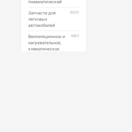
пневматический
(630)
Запчасти для
легковых
автомобилей
(561)
Вентиляционное и
нагревательное,
климатическое
оборудование
(546)
Каучук, латекс,
резиновые смеси и
резинотехнические
изделия
(507)
Лампы,
прожекторы,
фонари,
светильники
(398)
Противопожарное,
Маркетплейс
охранное,