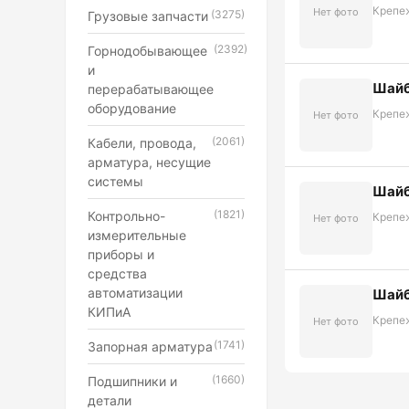
Крепе
Нет фото
(3275)
Грузовые запчасти
(2392)
Горнодобывающее
и
Шайб
перерабатывающее
оборудование
Крепе
Нет фото
(2061)
Кабели, провода,
арматура, несущие
системы
Шайб
(1821)
Контрольно-
Крепе
Нет фото
измерительные
приборы и
средства
автоматизации
Шайб
КИПиА
Крепе
Нет фото
(1741)
Запорная арматура
(1660)
Подшипники и
детали