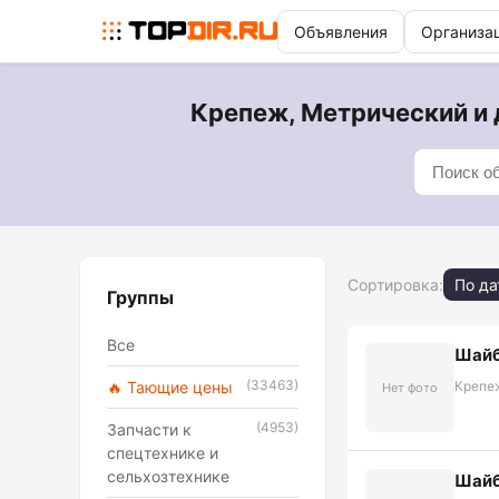
Объявления
Организа
Крепеж, Метрический и 
Сортировка:
По да
Группы
Все
Шайб
(33463)
🔥 Тающие цены
Крепе
Нет фото
(4953)
Запчасти к
спецтехнике и
сельхозтехнике
Шайб