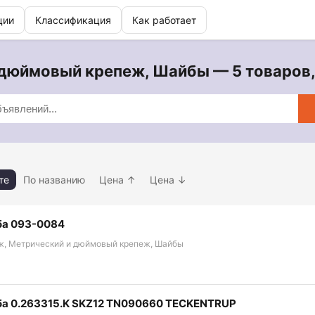
ции
Классификация
Как работает
дюймовый крепеж, Шайбы — 5 товаров, 
те
По названию
Цена ↑
Цена ↓
а 093-0084
ж, Метрический и дюймовый крепеж, Шайбы
а 0.263315.K SKZ12 TN090660 TECKENTRUP