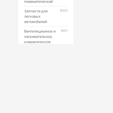
пневматический
(630)
Запчасти для
легковых
автомобилей
(561)
Вентиляционное и
нагревательное,
климатическое
оборудование
(546)
Каучук, латекс,
резиновые смеси и
резинотехнические
изделия
(507)
Лампы,
прожекторы,
фонари,
светильники
(398)
Противопожарное,
Маркетплейс
охранное,