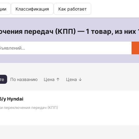
ции
Классификация
Как работает
чения передач (КПП) — 1 товар, из них 
те
По названию
Цена ↑
Цена ↓
б/у Hyndai
ки переключения передач (КПП)