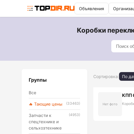
Объявления
Организа
Коробки переклю
Сортировка:
По да
Группы
Все
КПП 
(33463)
🔥 Тающие цены
Короб
Нет фото
(4953)
Запчасти к
спецтехнике и
сельхозтехнике