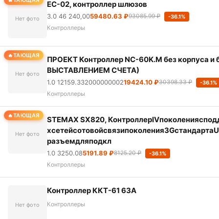
ТАЮЩАЯ
EC-02, контроллер шлюзов
3.0 46 240,00
59480.63 ₽
93085.99 ₽
-36.1%
Нет фото
Контроллеры
ТАЮЩАЯ
ПРОЕКТ Контроллер NC-60K.M без корпуса 
ВЫСТАВЛЕНИЕМ СЧЕТА)
Нет фото
1.0 12159.332000000002
19424.10 ₽
30398.33 ₽
-36.1%
Контроллеры
ТАЮЩАЯ
STEMAX SX820, КонтроллерIVпоколенияспод
хсетейсотовойсвязипоколения3Gстандарта
Нет фото
разъемдляподкл
1.0 3250.08
5191.89 ₽
8125.20 ₽
-36.1%
Контроллеры
Контроллер ККТ-61 63А
Контроллеры
Нет фото