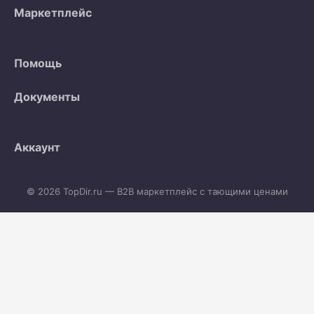
Маркетплейс
Все объявления
Организации
Как работает
тающая цена
О проекте
Помощь
Часто задаваемые вопросы
Контакты
Продавцам
Документы
Пользовательское соглашение
Политика
конфиденциальности
Договор-оферта
Аккаунт
Вход
Регистрация
© 2026 TopDir.ru — B2B маркетплейс с тающими ценами