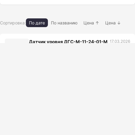
Сортировка:
По дате
По названию
Цена ↑
Цена ↓
Датчик уровня ДГС-М-11-24-01-М
17.03.2026
26 просм.
Комплектующие системы смазки двигателя
Нет фото
Датчик уровня ДГС-М-01-24-01-М
17.03.2026
25 просм.
Комплектующие системы смазки двигателя
Нет фото
Датчик уровня постели, тип 3
17.03.2026
24 просм.
Сгустителя кондиционирования
Нет фото
диам.18м HRT(Р201)
Комплектующие системы смазки двигателя