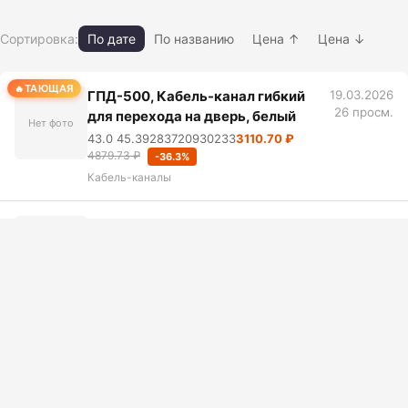
Сортировка:
По дате
По названию
Цена ↑
Цена ↓
ТАЮЩАЯ
ГПД-500, Кабель-канал гибкий
19.03.2026
26 просм.
для перехода на дверь, белый
Нет фото
43.0 45.39283720930233
3110.70 ₽
4879.73 ₽
-36.3%
Кабель-каналы
Металлорукав (кислород) Ду65
17.03.2026
29 просм.
Ру40 L7
Нет фото
Кабель-каналы
Металлорукав (кислород) Ду50
17.03.2026
25 просм.
Ру40 L7
Нет фото
Кабель-каналы