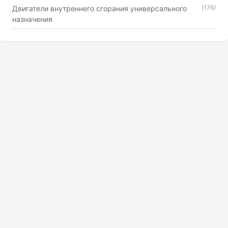
(176)
Двигатели внутреннего сгорания универсального
назначения
Сортировка:
По дате
По названию
Цена ↑
Цена ↓
Нож для а/м"Тройка"
17.03.2026
22 просм.
Инструмент и строительное оборудование,
Нет фото
Ручной инструмент, Столярный и слесарный
инструмент
Нож со сменным лезвием
17.03.2026
24 просм.
18х170мм
Нет фото
Инструмент и строительное оборудование,
Ручной инструмент, Столярный и слесарный
инструмент