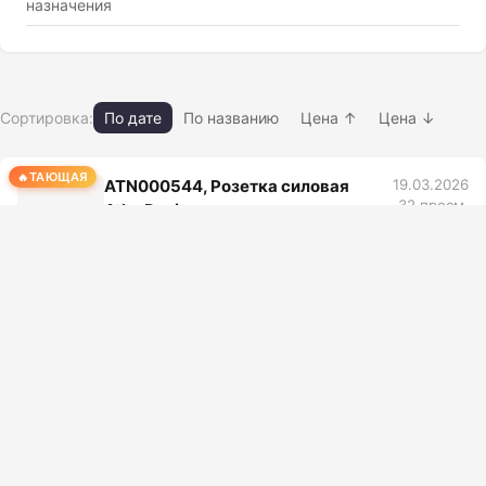
назначения
Сортировка:
По дате
По названию
Цена ↑
Цена ↓
ТАЮЩАЯ
ATN000544, Розетка силовая
19.03.2026
32 просм.
AtlasDesign, с заземл., со шторк.,
Нет фото
16 А, в сборе, шампань
9.0 103.03644444444444
1250.33 ₽
2318.32 ₽
-46.1%
Электроустановочные изделия, Розетки
силовые, Розетка силовая
ТАЮЩАЯ
ATN000643, Розетка силовая
19.03.2026
27 просм.
AtlasDesign, с заземл., 16 А,
Нет фото
механизм, мокко
2.0 73.66799999999999
198.69 ₽
368.34 ₽
-46.1%