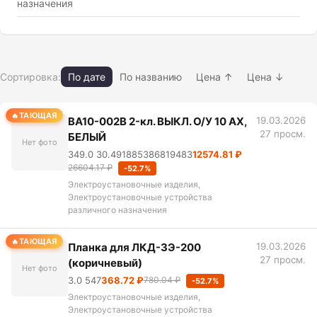
назначения
Сортировка:
По дате
По названию
Цена ↑
Цена ↓
ТАЮЩАЯ
BA10-002B 2-кл. ВЫКЛ. О/У 10 АХ,
19.03.2026
27 просм.
БЕЛЫЙ
Нет фото
349.0 30.491885386819483
12574.81 ₽
26604.17 ₽
-52.7%
Электроустановочные изделия,
Электроустановочные устройства
различного назначения
ТАЮЩАЯ
Планка для ЛКД-ЗЭ-200
19.03.2026
27 просм.
(коричневый)
Нет фото
3.0 547
368.72 ₽
780.04 ₽
-52.7%
Электроустановочные изделия,
Электроустановочные устройства