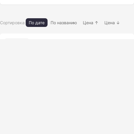
Сортировка:
По дате
По названию
Цена ↑
Цена ↓
Кольцо направляющее
17.03.2026
38 просм.
TF400х394х19,7
Нет фото
Другая трубопроводная арматура
Кольцо опорное ST08 95-100-1.5
17.03.2026
36 просм.
Другая трубопроводная арматура
Нет фото
Сильфон MOH.HNW.110.160.70/325
17.03.2026
25 просм.
LP
Нет фото
Другая трубопроводная арматура