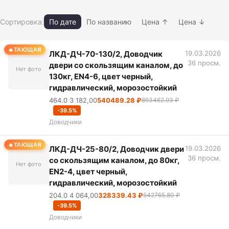
Сортировка:
По дате
По названию
Цена ↑
Цена ↓
ТАЮЩАЯ
ЛКД-ДЧ-70-130/2, Доводчик
19.03.2026
36 просм.
двери со скользящим каналом, до
Нет фото
130кг, EN4-6, цвет черный,
гидравлический, морозостойкий
464.0 3 182,00
540489.28 ₽
893462.93 ₽
-39.5%
Доводчики
ТАЮЩАЯ
ЛКД-ДЧ-25-80/2, Доводчик двери
19.03.2026
36 просм.
со скользящим каналом, до 80кг,
Нет фото
EN2-4, цвет черный,
гидравлический, морозостойкий
204.0 4 064,00
328339.43 ₽
542765.80 ₽
-39.5%
Доводчики