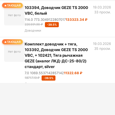
ТАЮЩАЯ
103394, Доводчик GEZE TS 2000
19.03.2026
33 просм.
VBС, белый
Нет фото
114.0 773.3049122807017
133323.34 ₽
220391.90 ₽
-39.5%
Доводчики
ТАЮЩАЯ
Комплект доводчик + тяга,
19.03.2026
35 просм.
103392, Доводчик GEZE TS 2000
Нет фото
VBC, + 102421, Тяга рычажная
GEZE (аналог ЛКД-ДС-25-80/2)
стандарт, silver
7.0 1069.5537142857142
11322.68 ₽
18717.19 ₽
-39.5%
Доводчики
ТАЮЩАЯ
DC197/500500, Усиленная
19.03.2026
34 просм.
рычажная тяга для доводчика
Нет фото
DC347 и монтажного комплекта
DC110, кратно коробке (6 шт)