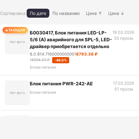
Сортировка:
По дате
По названию
Цена ↑
Цена ↓
ТАЮЩАЯ
Б0030417, Блок питания LED-LP-
19.03.2026
33 просм.
5/6 (A) аварийного для SPL-5, LED-
Нет фото
драйвер приобретается отдельно
8.0 814.7160000000001
8793.38 ₽
16294.32 ₽
-46.0%
Блоки питания
Блок питания PWR-242-AE
17.03.2026
51 просм.
Блоки питания
Нет фото
Блок питания TC-RPCXX1
17.03.2026
64 просм.
Блоки питания
Нет фото