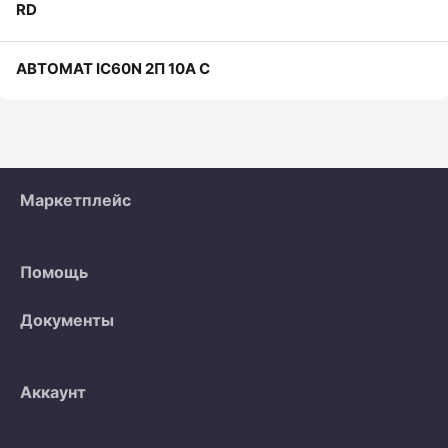
RD
АВТОМАТ IC60N 2П 10А С
Маркетплейс
Все объявления
Организации
Как работает
тающая цена
О проекте
Помощь
Часто задаваемые вопросы
Контакты
Продавцам
Документы
Пользовательское соглашение
Политика
конфиденциальности
Договор-оферта
Аккаунт
Вход
Регистрация