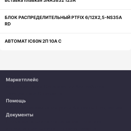
Вставка плавкая 3NA3832 125A
БЛОК РАСПРЕДЕЛИТЕЛЬНЫЙ PTFIX 6/12X2,5-NS35A
RD
АВТОМАТ IC60N 2П 10А С
Маркетплейс
Все объявления
Организации
Как работает
тающая цена
О проекте
Помощь
Часто задаваемые вопросы
Контакты
Продавцам
Документы
Пользовательское соглашение
Политика
конфиденциальности
Договор-оферта