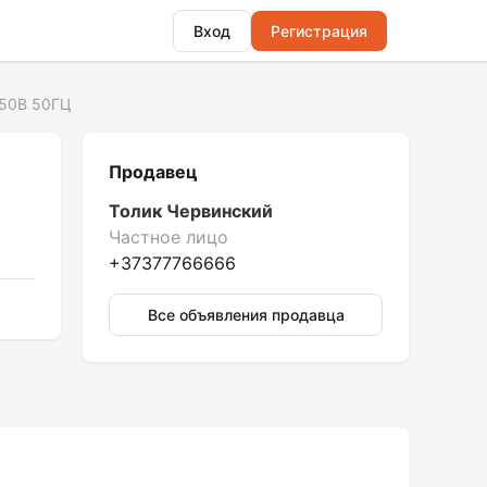
Вход
Регистрация
50В 50ГЦ
Продавец
Толик Червинский
Частное лицо
+37377766666
Все объявления продавца