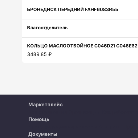
БРОНЕДИСК ПЕРЕДНИЙ FAHF6083R55
Влагоотделитель
КОЛЬЦО МАСЛООТБОЙНОЕ C046D21 C046E62
3489.85 ₽
Маркетплейс
Все объявления
Организации
Как работает 
Помощь
Часто задаваемые вопросы
Контакты
Прод
Документы