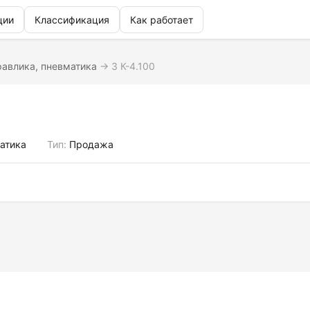
ции
Классификация
Как работает
равлика, пневматика
→
3 К-4.100
атика
Тип:
Продажа