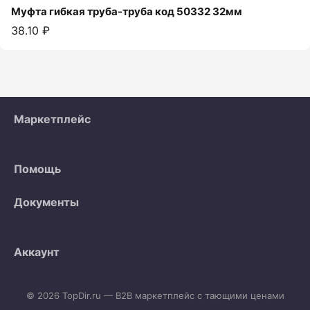
Муфта гибкая труба-труба код 50332 32мм
38.10 ₽
Маркетплейс
Все объявления
Организации
Как работает
тающая цена
О проекте
Помощь
Часто задаваемые вопросы
Контакты
Продавцам
Документы
Пользовательское соглашение
Политика
конфиденциальности
Договор-оферта
Аккаунт
Вход
Регистрация
© 2026 TopDir.ru — B2B маркетплейс с тающими ценами