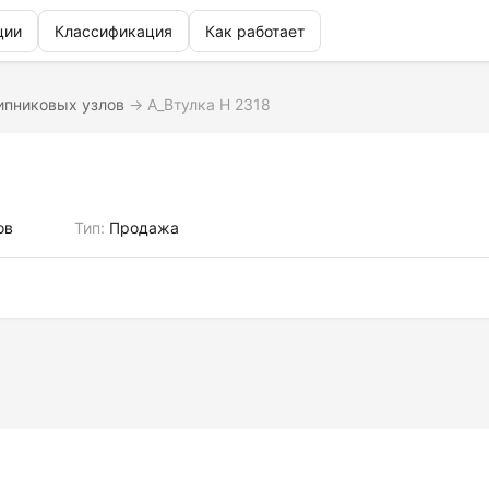
ции
Классификация
Как работает
ипниковых узлов
→
A_Втулка H 2318
ов
Тип:
Продажа