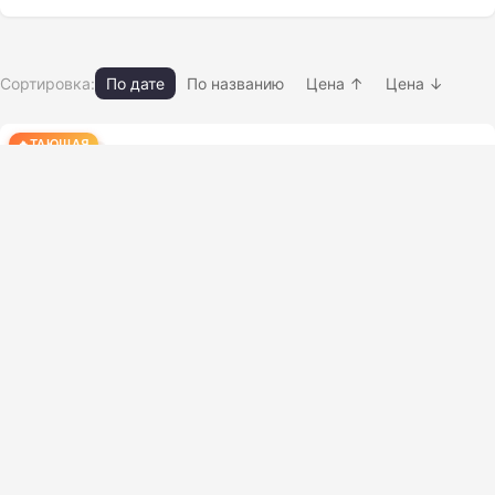
Сортировка:
По дате
По названию
Цена ↑
Цена ↓
ТАЮЩАЯ
Раковина стальная
17.03.2026
26 просм.
1.0 шт
481.42 ₽
861.84 ₽
-44.1%
Нет фото
Мебельная фурнитура, комплектующие
Биотуалет Porta Potti Qube 145
17.03.2026
41 просм.
Мебельная фурнитура, комплектующие
Нет фото
ПЕТЛЯ РОЯЛЬНАЯ
17.03.2026
25 просм.
Мебельная фурнитура, комплектующие
Нет фото