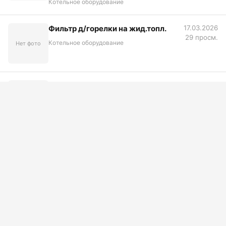
Котельное оборудование
Фильтр д/горелки на жид.топл.
17.03.2026
29 просм.
Котельное оборудование
Нет фото
ШТЫРЬ ТОПКИ ТЛО
17.03.2026
30 просм.
Котельное оборудование
Нет фото
Опора огня ССО
17.03.2026
32 просм.
Котельное оборудование
Нет фото
Плита направляющ. рез. горелки
17.03.2026
27 просм.
ВКМО
Нет фото
Котельное оборудование