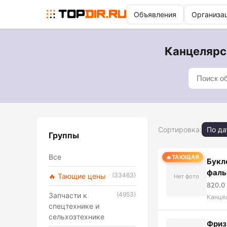
Объявления
Организа
Канцелярск
Сортировка:
По да
Группы
Все
ТАЮЩАЯ
Букл
фаль
(33463)
🔥 Тающие цены
Нет фото
820.0
(4953)
Запчасти к
Канце
спецтехнике и
сельхозтехнике
Фриз