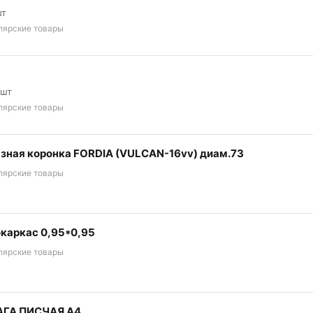
шт
лярские товары
 шт
лярские товары
зная коронка FORDIA (VULCAN-16vv) диам.73
лярские товары
каркас 0,95*0,95
лярские товары
ГА ПИСЧАЯ А4