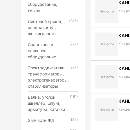
КАН
оборудование,
лифты
Канце
Нет фото
(245)
Листовой прокат,
квадрат, круг,
шестигранник
КАН
Канце
(227)
Сварочное и
Нет фото
паяльное
оборудование
(227)
Электродвигатели,
КАН
трансформаторы,
Канце
Нет фото
электрогенераторы,
стабилизаторы
(191)
Балка, уголок,
КАН
швеллер, шпунт,
арматура, катанка
Канце
Нет фото
(184)
Запчасти ЖД