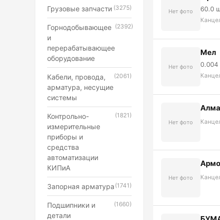
(3275)
Грузовые запчасти
60.0 
Нет фото
Канце
(2392)
Горнодобывающее
и
перерабатывающее
Мел
оборудование
0.004
Нет фото
Канце
(2061)
Кабели, провода,
арматура, несущие
системы
Алма
(1821)
Контрольно-
Канце
Нет фото
измерительные
приборы и
средства
автоматизации
Армо
КИПиА
Канце
Нет фото
(1741)
Запорная арматура
(1660)
Подшипники и
детали
БУМА