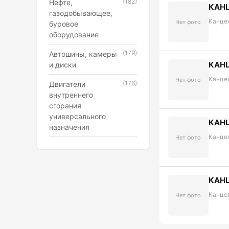
(182)
Нефте,
КАН
газодобывающее,
Канце
Нет фото
буровое
оборудование
(179)
Автошины, камеры
КАН
и диски
Канце
Нет фото
(176)
Двигатели
внутреннего
сгорания
универсального
КАН
назначения
Канце
Нет фото
КАН
Канце
Нет фото