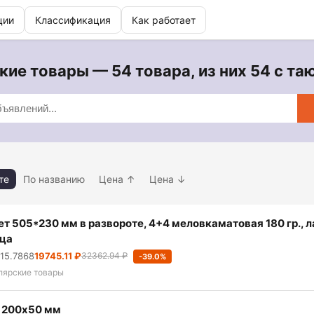
ции
Классификация
Как работает
ие товары — 54 товара, из них 54 с т
те
По названию
Цена ↑
Цена ↓
ет 505*230 мм в развороте, 4+4 меловкаматовая 180 гр., л
ца
 15.7868
19745.11 ₽
32362.94 ₽
-39.0%
лярские товары
 200х50 мм