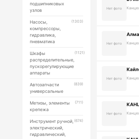
подшипниковых
Канце
Нет фото
узлов
(1303)
Насосы,
компрессоры,
Алма
гидравлика,
пневматика
Канце
Нет фото
(1121)
Шкафы
распределительные,
пускорегулирующие
Кайл
аппараты
Канце
Нет фото
(839)
Автозапчасти
универсальные
(711)
Метизы, элементы
КАНЦ
крепежа
Канце
Нет фото
(674)
Инструмент ручной,
электрический,
гидравлический,