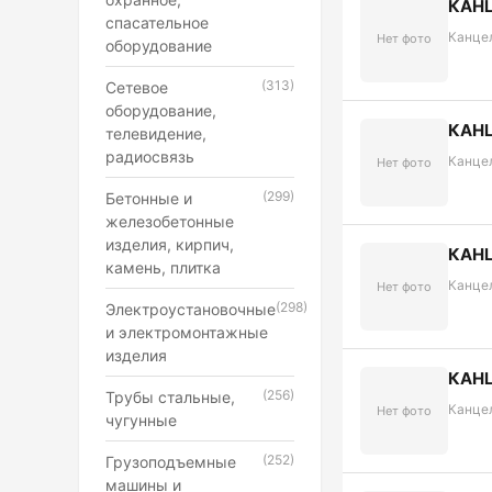
КАН
спасательное
Канце
Нет фото
оборудование
(313)
Сетевое
оборудование,
КАН
телевидение,
радиосвязь
Канце
Нет фото
(299)
Бетонные и
железобетонные
изделия, кирпич,
КАН
камень, плитка
Канце
Нет фото
(298)
Электроустановочные
и электромонтажные
изделия
КАН
(256)
Трубы стальные,
Канце
Нет фото
чугунные
(252)
Грузоподъемные
машины и