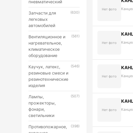
КАН
пневматический
Канце
Нет фото
(630)
Запчасти для
легковых
автомобилей
КАН
(561)
Вентиляционное и
Канце
нагревательное,
Нет фото
климатическое
оборудование
(546)
Каучук, латекс,
КАН
резиновые смеси и
Канце
Нет фото
резинотехнические
изделия
(507)
Лампы,
КАН
прожекторы,
фонари,
Канце
Нет фото
светильники
(398)
Противопожарное,
охранное,