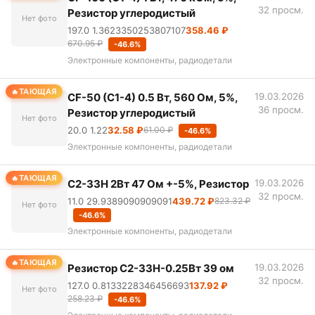
32 просм.
Резистор углеродистый
Нет фото
197.0 1.3623350253807107
358.46 ₽
670.95 ₽
-46.6%
Электронные компоненты, радиодетали
ТАЮЩАЯ
CF-50 (С1-4) 0.5 Вт, 560 Ом, 5%,
19.03.2026
36 просм.
Резистор углеродистый
Нет фото
20.0 1.22
32.58 ₽
61.00 ₽
-46.6%
Электронные компоненты, радиодетали
ТАЮЩАЯ
С2-33Н 2Вт 47 Ом +-5%, Резистор
19.03.2026
32 просм.
11.0 29.9389090909091
439.72 ₽
823.32 ₽
Нет фото
-46.6%
Электронные компоненты, радиодетали
ТАЮЩАЯ
Резистор С2-33Н-0.25Вт 39 ом
19.03.2026
32 просм.
127.0 0.8133228346456693
137.92 ₽
Нет фото
258.23 ₽
-46.6%