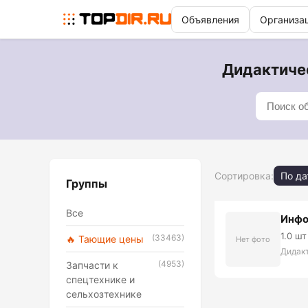
Объявления
Организа
Дидактичес
Сортировка:
По да
Группы
Все
Инфо
1.0 шт
(33463)
🔥 Тающие цены
Нет фото
Дидак
(4953)
Запчасти к
спецтехнике и
сельхозтехнике