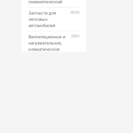
пневматический
(630)
Запчасти для
легковых
автомобилей
(561)
Вентиляционное и
нагревательное,
климатическое
оборудование
(546)
Каучук, латекс,
резиновые смеси и
резинотехнические
изделия
(507)
Лампы,
прожекторы,
фонари,
светильники
(398)
Противопожарное,
Маркетплейс
охранное,