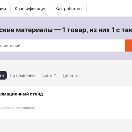
ции
Классификация
Как работает
кие материалы — 1 товар, из них 1 с т
те
По названию
Цена ↑
Цена ↓
рмационный стенд
тические материалы