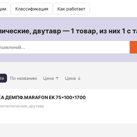
ции
Классификация
Как работает
ические, двутавр — 1 товар, из них 1 с
те
По названию
Цена ↑
Цена ↓
А ДЕМПФ.MARAFON EK 75*100*1700
металлические, двутавр