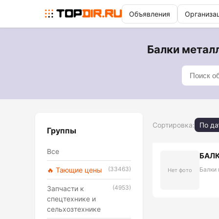
Объявления
Организа
Балки металл
Сортировка:
По да
Группы
Все
БАЛК
(33463)
🔥 Тающие цены
Балки 
Нет фото
(4953)
Запчасти к
спецтехнике и
сельхозтехнике