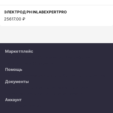
ЭЛЕКТРОД РН INLABEXPERTPRO
25617.00 ₽
Маркетплейс
Все объявления
Организации
Как работает
тающая цена
О проекте
Помощь
Часто задаваемые вопросы
Контакты
Продавцам
Документы
Пользовательское соглашение
Политика
конфиденциальности
Договор-оферта
Аккаунт
Вход
Регистрация