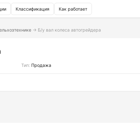
ции
Классификация
Как работает
сельхозтехнике
→
Б/у вал колеса автогрейдера
а
Тип:
Продажа