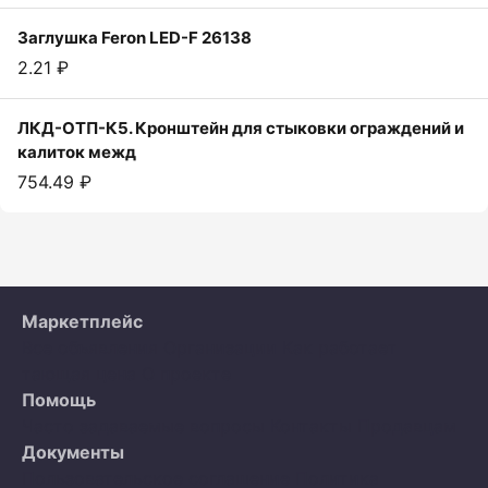
Заглушка Feron LED-F 26138
2.21 ₽
ЛКД-ОТП-К5. Кронштейн для стыковки ограждений и
калиток межд
754.49 ₽
Маркетплейс
Все объявления
Организации
Как работает
тающая цена
О проекте
Помощь
Часто задаваемые вопросы
Контакты
Продавцам
Документы
Пользовательское соглашение
Политика