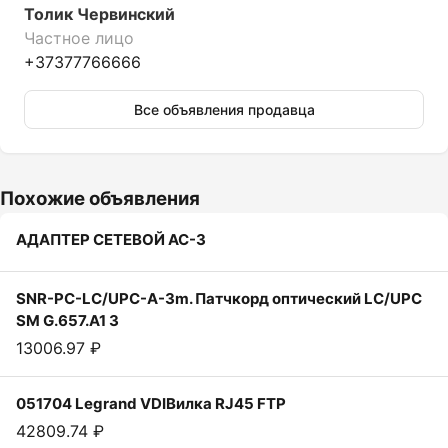
Толик Червинский
Частное лицо
+37377766666
Все объявления продавца
Похожие объявления
АДАПТЕР СЕТЕВОЙ АС-3
SNR-PC-LC/UPC-A-3m. Патчкорд оптический LC/UPC
SM G.657.A1 3
13006.97 ₽
051704 Legrand VDIВилка RJ45 FTP
42809.74 ₽