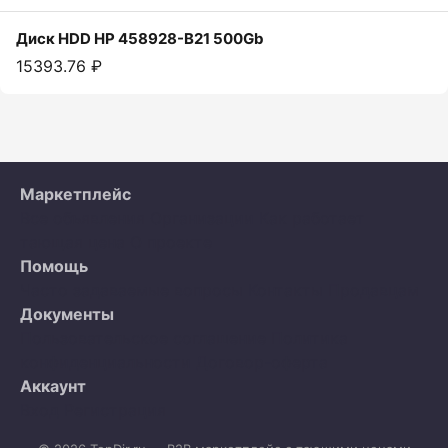
Диск HDD HP 458928-B21 500Gb
15393.76 ₽
Маркетплейс
Все объявления
Организации
Как работает
тающая цена
О проекте
Помощь
Часто задаваемые вопросы
Контакты
Продавцам
Документы
Пользовательское соглашение
Политика
конфиденциальности
Договор-оферта
Аккаунт
Вход
Регистрация