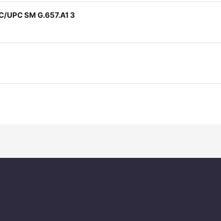
/UPC SM G.657.A1 3
тающая цена
О проекте
авцам