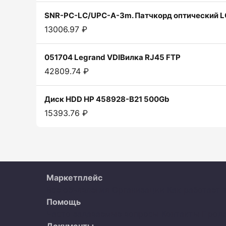
SNR-PC-LC/UPC-A-3m. Патчкорд оптический LC
13006.97 ₽
051704 Legrand VDIВилка RJ45 FTP
42809.74 ₽
Диск HDD HP 458928-B21 500Gb
15393.76 ₽
Маркетплейс
Все объявления
Организации
Как работает 
Помощь
Часто задаваемые вопросы
Контакты
Прод