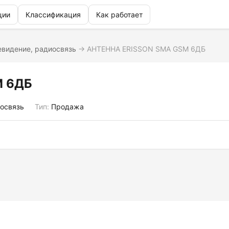
ции
Классификация
Как работает
евидение, радиосвязь
→
АНТЕННА ERISSON SMA GSM 6ДБ
M 6ДБ
иосвязь
Тип:
Продажа