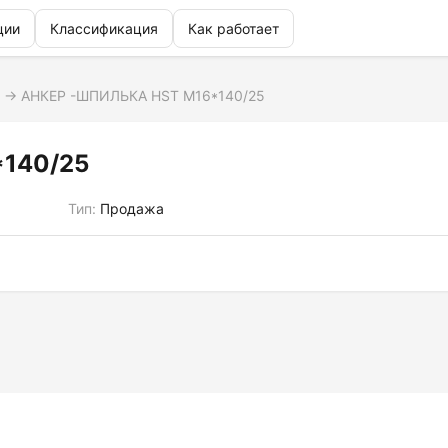
ции
Классификация
Как работает
→
АНКЕР -ШПИЛЬКА HST М16*140/25
140/25
Тип:
Продажа