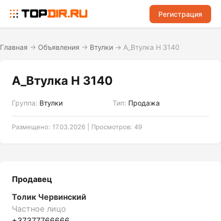
Регистрация
Главная
→
Объявления
→
Втулки
→
A_Втулка H 3140
A_Втулка H 3140
Группа:
Втулки
Тип:
Продажа
Размещено: 17.03.2026 | Просмотров: 49
Продавец
Толик Червинский
Частное лицо
+37377766666