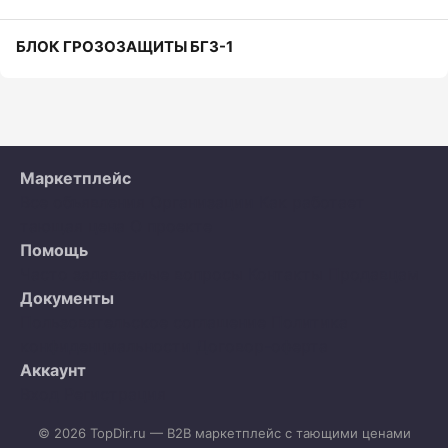
БЛОК ГРОЗОЗАЩИТЫ БГ3-1
Маркетплейс
Все объявления
Организации
Как работает
тающая цена
О проекте
Помощь
Часто задаваемые вопросы
Контакты
Продавцам
Документы
Пользовательское соглашение
Политика
конфиденциальности
Договор-оферта
Аккаунт
Вход
Регистрация
© 2026 TopDir.ru — B2B маркетплейс с тающими ценами