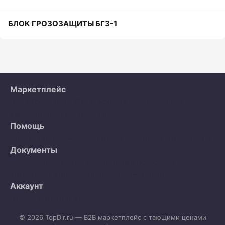
БЛОК ГРОЗОЗАЩИТЫ БГ3-1
Маркетплейс
Все объявления
Организации
Как работает
тающая цена
О проекте
Помощь
Часто задаваемые вопросы
Контакты
Продавцам
Документы
Пользовательское соглашение
Политика
конфиденциальности
Договор-оферта
Аккаунт
Вход
Регистрация
© 2026 TopDir.ru — B2B маркетплейс с тающими ценами