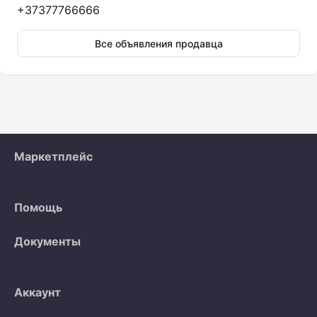
+37377766666
Все объявления продавца
Маркетплейс
Все объявления
Организации
Как работает
тающая цена
О проекте
Помощь
Часто задаваемые вопросы
Контакты
Продавцам
Документы
Пользовательское соглашение
Политика
конфиденциальности
Договор-оферта
Аккаунт
Вход
Регистрация