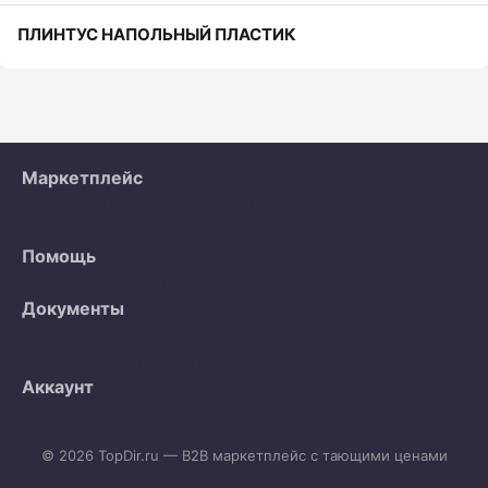
ПЛИНТУС НАПОЛЬНЫЙ ПЛАСТИК
Маркетплейс
Все объявления
Организации
Как работает
тающая цена
О проекте
Помощь
Часто задаваемые вопросы
Контакты
Продавцам
Документы
Пользовательское соглашение
Политика
конфиденциальности
Договор-оферта
Аккаунт
Вход
Регистрация
© 2026 TopDir.ru — B2B маркетплейс с тающими ценами